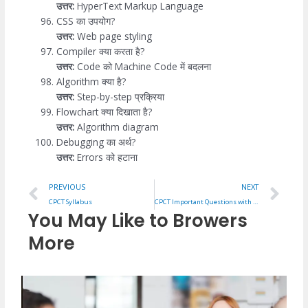
उत्तर:
HyperText Markup Language
CSS का उपयोग?
उत्तर:
Web page styling
Compiler क्या करता है?
उत्तर:
Code को Machine Code में बदलना
Algorithm क्या है?
उत्तर:
Step-by-step प्रक्रिया
Flowchart क्या दिखाता है?
उत्तर:
Algorithm diagram
Debugging का अर्थ?
उत्तर:
Errors को हटाना
Prev
Ne
PREVIOUS
NEXT
CPCT Syllabus
CPCT Important Questions with Answers (Set-2: Q101–Q200)
You May Like to Browers
More