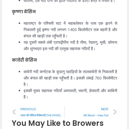
कोलेरू, एक मीठे पानी की झील गोदावरी के डेल्टा क्षेत्र में स्थित है।
कृष्णा बेसिन
महाराष्ट्र के पश्चिमी घाट में महाबलेश्वर के पास एक झरने से
निकलती हुई कृष्णा नदी लगभग 1400 किलोमीटर तक बहती है और
बंगाल की खाड़ी तक पहुँचती है।
यह दूसरी सबसे लंबी प्रायद्वीपीय नदी है भीमा, पेद्दावगु, मूसी, कोयना
और थुंगभद्रा इस नदी की प्रमुख सहायक नदियाँ हैं।
कावेरी बेसिन
कावेरी नदी कर्नाटक के कुडागु पहाड़ियों के तालकावेरी से निकलती है
और बंगाल की खाड़ी तक पहुँचती है। इसकी लंबाई 760 किलोमीटर
है।
इसकी मुख्य सहायक नदियाँ अमरावती, भवानी, हेमावती और काबिनी
हैं।
Prev
Ne
PREVIOUS
NEXT
भारत की भौतिक विशेषताएँ (THE PHYSICAL FEATURES OF INDIA)
MS Word – View Tab
You May Like to Browers